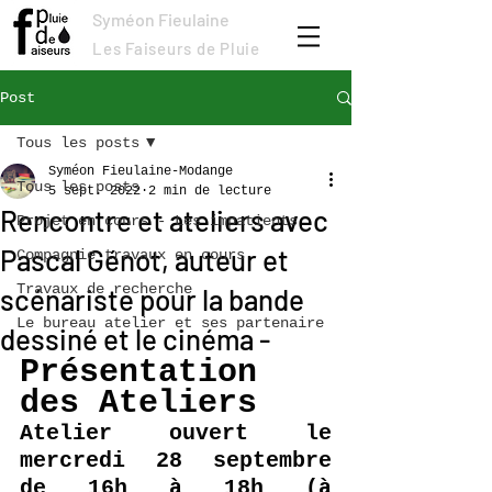
Syméon Fieulaine
Les Faiseurs de Pluie
Post
Tous les posts
Syméon Fieulaine-Modange
Tous les posts
5 sept. 2022
2 min de lecture
Rencontre et ateliers avec
Projet en cours - Les impatients
Pascal Génot, auteur et
Compagnie travaux en cours
Travaux de recherche
scénariste pour la bande
Le bureau atelier et ses partenaire
dessiné et le cinéma -
Présentation 
des Ateliers
Atelier ouvert le 
mercredi 28 septembre 
de 16h à 18h (à 