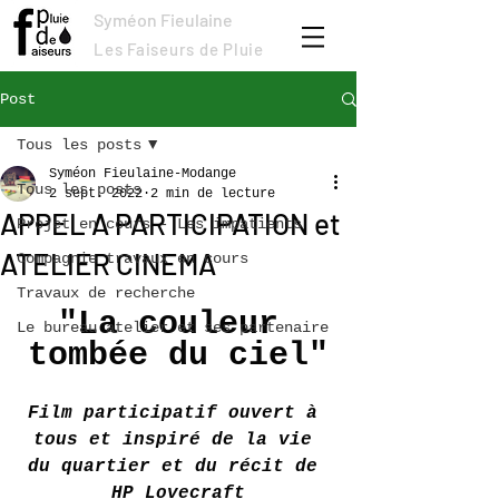
Syméon Fieulaine
Les Faiseurs de Pluie
Post
Tous les posts
Syméon Fieulaine-Modange
Tous les posts
2 sept. 2022
2 min de lecture
APPEL A PARTICIPATION et
Projet en cours - Les impatients
ATELIER CINEMA
Compagnie travaux en cours
Travaux de recherche
"La couleur 
Le bureau atelier et ses partenaire
tombée du ciel"
Film participatif ouvert à 
tous et inspiré de la vie 
du quartier et du récit de 
HP Lovecraft