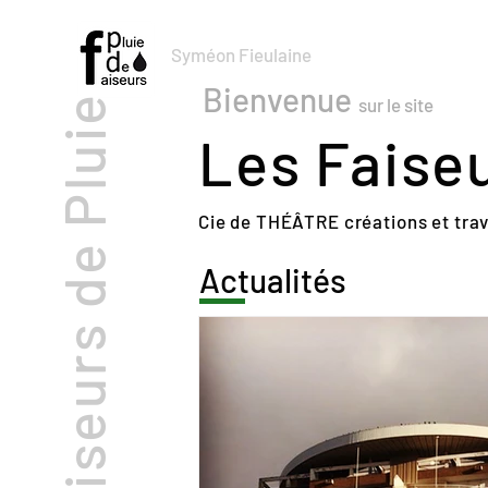
Syméon Fieulaine
Bienvenue
Les Faiseurs de Pluie
sur le site
Les Faiseu
Cie de THÉÂTRE créations et tra
Actualités