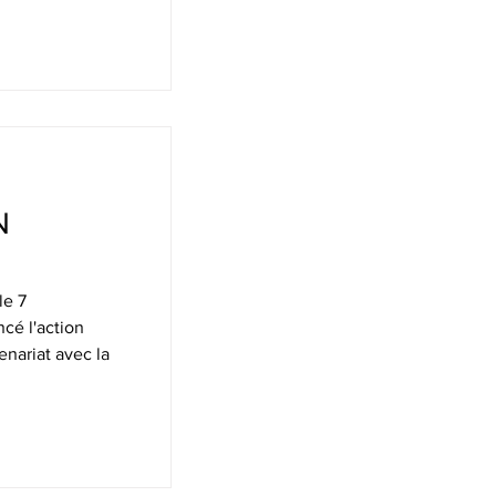
N
le 7
é l'action
nariat avec la