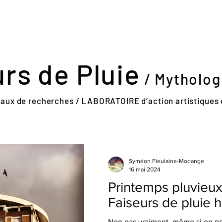
rs de Pluie
/ Mytholog
vaux de recherches / LABORATOIRE d’action artistiques 
Syméon Fieulaine-Modange
16 mai 2024
Printemps pluvieux
Faiseurs de pluie 
Non pas vraiment, même si on po