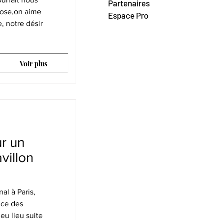
Partenaires
hose,on aime
Espace Pro
, notre désir
Voir plus
r un
avillon
al à Paris,
nce des
eu lieu suite