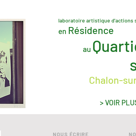
laboratoire artistique d'actions 
Résidence
en
Quarti
au
Chalon-su
> VOIR PLU
NOUS ÉCRIRE
NO