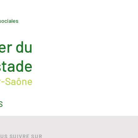
sociales
er du
stade
r-Saône
S
US SUIVRE SUR